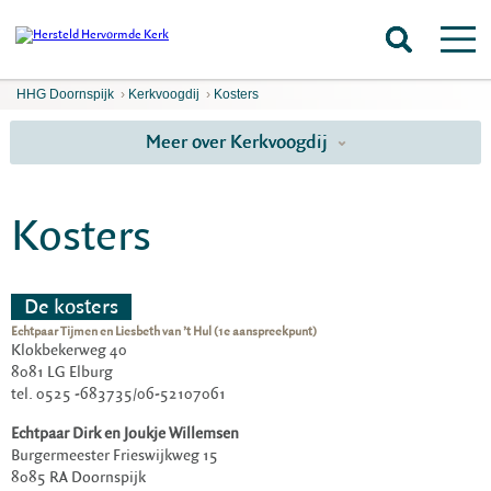
HHG Doornspijk
›
Kerkvoogdij
›
Kosters
Meer over Kerkvoogdij
Kosters
De kosters
Echtpaar Tijmen en Liesbeth van ’t Hul (1e aanspreekpunt)
Klokbekerweg 40
8081 LG Elburg
tel. 0525 -683735/06-52107061
Echtpaar Dirk en Joukje Willemsen
Burgermeester Frieswijkweg 15
8085 RA Doornspijk