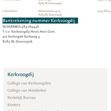
8085 PC Doornspijk
J. Rozeboom
Waterlandsweg 14
0525-6625
8085 BC Doornspijk
Bankrekening nummer Kerkvoogdij
NL66RABO0384769446
T.n.v. Kerkvoogdij Herst.Herv.Gem.
p/a Verlengde Kerkweg 4
8085 BL Doornspijk
Kerkvoogdij
College van Kerkvoogden
College van Notabelen
Kerkelijk Bureau
Kosters