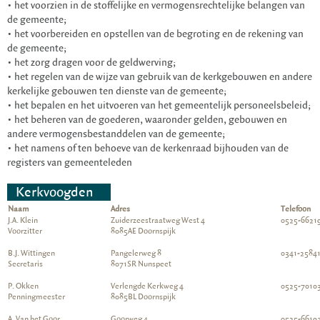
• het voorzien in de stoffelijke en vermogensrechtelijke belangen van
de gemeente;
• het voorbereiden en opstellen van de begroting en de rekening van
de gemeente;
• het zorg dragen voor de geldwerving;
• het regelen van de wijze van gebruik van de kerkgebouwen en andere
kerkelijke gebouwen ten dienste van de gemeente;
• het bepalen en het uitvoeren van het gemeentelijk personeelsbeleid;
• het beheren van de goederen, waaronder gelden, gebouwen en
andere vermogensbestanddelen van de gemeente;
• het namens of ten behoeve van de kerkenraad bijhouden van de
registers van gemeenteleden
Kerkvoogden
Naam
Adres
Telefoon
J.A. Klein
Zuiderzeestraatweg West 4
0525-6621
Voorzitter
8085AE Doornspijk
B.J. Wittingen
Pangelerweg 8
0341-2584
Secretaris
8071SR Nunspeet
P. Okken
Verlengde Kerkweg 4
0525-7010
Penningmeester
8085BL Doornspijk
A. Van het Goor
Goorweg 4
0525-6619